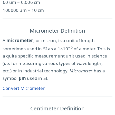
60 um = 0.006 cm
100000 um = 10 cm
Micrometer Definition
A
micrometer
, or micron, is a unit of length
−6
sometimes used in SI as a 1×10
of a meter. This is
a quite specific measurement unit used in science
(i.e. for measuring various types of wavelength,
etc.) or in industrial technology.
Micrometer
has a
symbol
µm
used in SI.
Convert Micrometer
Centimeter Definition