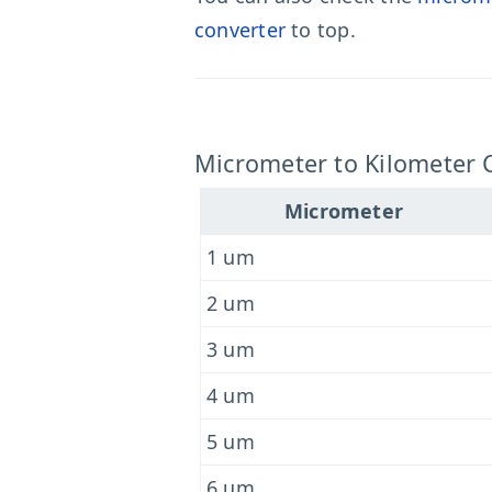
converter
to top.
Micrometer to Kilometer 
Micrometer
1 um
2 um
3 um
4 um
5 um
6 um