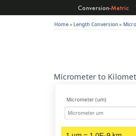
Home
»
Length Conversion
»
Micr
Micrometer to Kilomet
Micrometer (um)
1 um = 1.0E-9 km