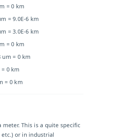
um = 0 km
um = 9.0E-6 km
um = 3.0E-6 km
um = 0 km
8 um = 0 km
 = 0 km
m = 0 km
 meter. This is a quite specific
tc.) or in industrial