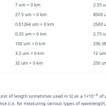
7 um = 0 km
2.35 
27.5 um = 0 km
8500 
0.01264 um = 0 km
2500 
0.35 um = 0 km
2.75 
150 um = 0 km
236.5
3.3 um = 0 km
12 um
32 um = 0 km
250 u
−6
a unit of length sometimes used in SI as a 1×10
of a
e (i.e. for measuring various types of wavelength, e