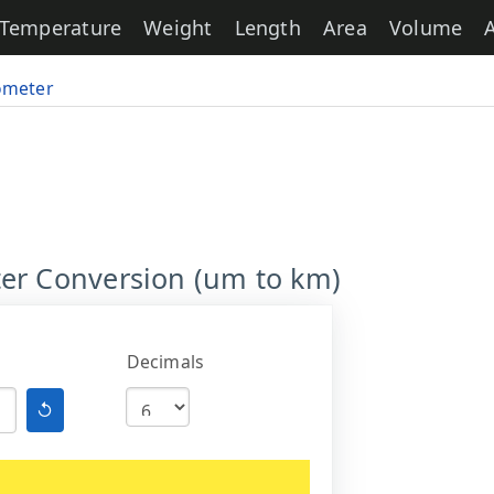
Temperature
Weight
Length
Area
Volume
ometer
er Conversion (um to km)
Decimals
↺