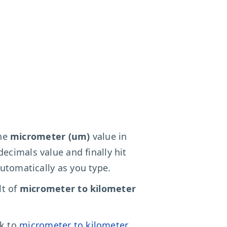
the
micrometer (um)
value in
decimals value and finally hit
utomatically as you type.
lt of
micrometer to kilometer
ck to
micrometer to kilometer